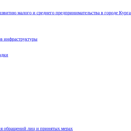
звитию малого и среднего предпринимательства в городе Курга
ов инфраструктуры
адки
ия обращений лиц и принятых мерах