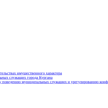
ательствах имущественного характера
ьных служащих города Кургана
у поведению муниципальных служащих и урегулированию конфл