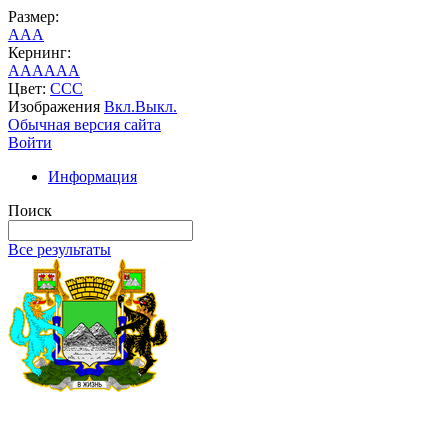
Размер:
A
A
A
Кернинг:
AA
AA
AA
Цвет:
C
C
C
Изображения
Вкл.
Выкл.
Обычная версия сайта
Войти
Информация
Поиск
Все результаты