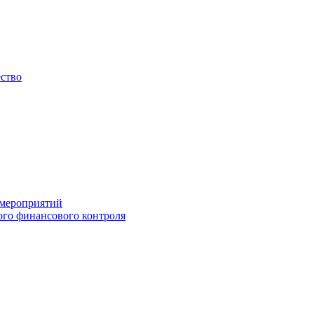
ество
 мероприятий
го финансового контроля