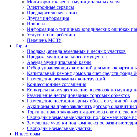
Мониторинг качества муниципальных услуг
Электронные сервисы
Предварительная запись
Другая информация
Новости
Информация о типичных юридических ошибках при
Услуги по погребению
Перечень МСЗУ
Торги
Продажа, аренда земельных и лесных участков
Продажа муниципального имущества
Аренда муниципальной казны
Отбор управляющих компаний для многоквартирн
Капитальный ремонт домов за счет средств фонда
Размещение рекламных конструкций
Концессионные соглашения
Конкурсы на осуществление перевозок по муници
Размещение нестационарных торговых объектов
Размещение нестационарных объектов уличной тор
Аукционы на право заключить договор о развитии 
Торги на право заключения договора о комплексно
Свободные земельные участки под коммерческое и
Земельные участки под комплексное развитие терр
Свободные земельные участки
Инвесторам