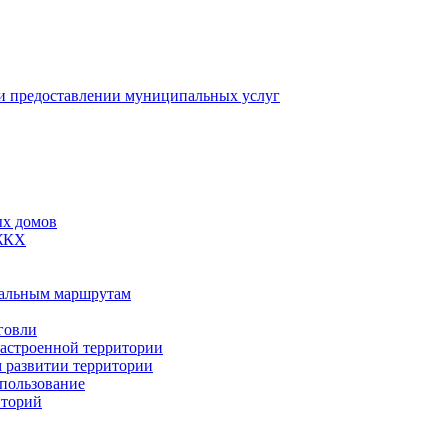
 предоставлении муниципальных услуг
ых домов
 ЖКХ
пальным маршрутам
говли
застроенной территории
м развитии территории
спользование
иторий