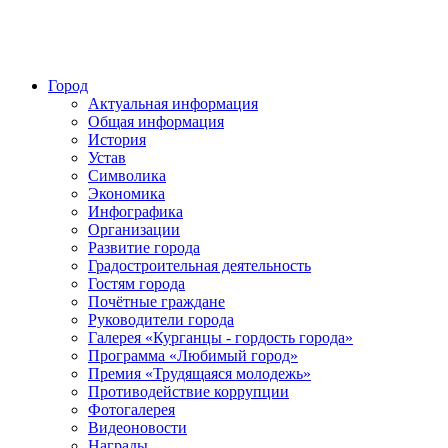
Город
Актуальная информация
Общая информация
История
Устав
Символика
Экономика
Инфографика
Организации
Развитие города
Градостроительная деятельность
Гостям города
Почётные граждане
Руководители города
Галерея «Курганцы - гордость города»
Программа «Любимый город»
Премия «Трудящаяся молодежь»
Противодействие коррупции
Фотогалерея
Видеоновости
Награды