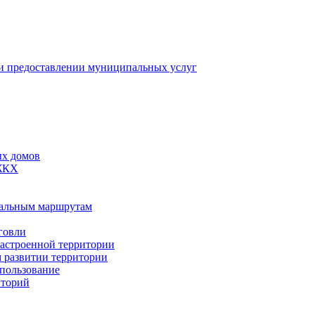
 предоставлении муниципальных услуг
ых домов
 ЖКХ
пальным маршрутам
говли
застроенной территории
м развитии территории
спользование
иторий