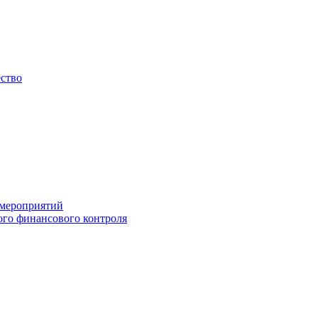
ество
 мероприятий
го финансового контроля