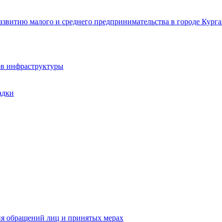
звитию малого и среднего предпринимательства в городе Курга
ов инфраструктуры
адки
ия обращений лиц и принятых мерах