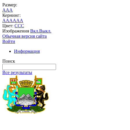
Размер:
A
A
A
Кернинг:
AA
AA
AA
Цвет:
C
C
C
Изображения
Вкл.
Выкл.
Обычная версия сайта
Войти
Информация
Поиск
Все результаты