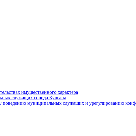
ательствах имущественного характера
ьных служащих города Кургана
у поведению муниципальных служащих и урегулированию конфл