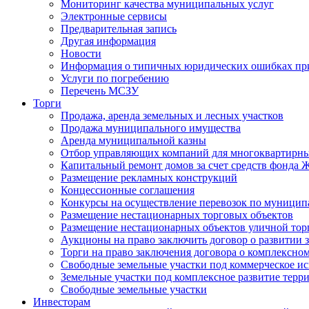
Мониторинг качества муниципальных услуг
Электронные сервисы
Предварительная запись
Другая информация
Новости
Информация о типичных юридических ошибках при
Услуги по погребению
Перечень МСЗУ
Торги
Продажа, аренда земельных и лесных участков
Продажа муниципального имущества
Аренда муниципальной казны
Отбор управляющих компаний для многоквартирн
Капитальный ремонт домов за счет средств фонда
Размещение рекламных конструкций
Концессионные соглашения
Конкурсы на осуществление перевозок по муници
Размещение нестационарных торговых объектов
Размещение нестационарных объектов уличной тор
Аукционы на право заключить договор о развитии 
Торги на право заключения договора о комплексно
Свободные земельные участки под коммерческое и
Земельные участки под комплексное развитие терр
Свободные земельные участки
Инвесторам