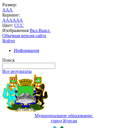
Размер:
A
A
A
Кернинг:
AA
AA
AA
Цвет:
C
C
C
Изображения
Вкл.
Выкл.
Обычная версия сайта
Войти
Информация
Поиск
Все результаты
Муниципальное образование
город Курган