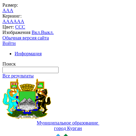
Размер:
A
A
A
Кернинг:
AA
AA
AA
Цвет:
C
C
C
Изображения
Вкл.
Выкл.
Обычная версия сайта
Войти
Информация
Поиск
Все результаты
Муниципальное образование
город Курган