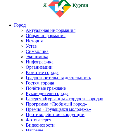
Я
Курган
Город
Актуальная информация
Общая информация
История
Устав
Символика
Экономика
Инфографика
Организации
Развитие города
Градостроительная деятельность
Гостям города
Почётные граждане
Руководители города
Галерея «Курганцы - гордость города»
Программа «Любимый город»
Премия «Трудящаяся молодежь»
Противодействие коррупции
Фотогалерея
Видеоновости
Награды