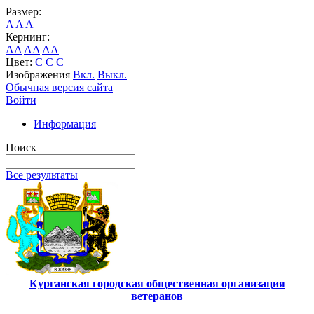
Размер:
A
A
A
Кернинг:
AA
AA
AA
Цвет:
C
C
C
Изображения
Вкл.
Выкл.
Обычная версия сайта
Войти
Информация
Поиск
Все результаты
Курганская городская общественная организация
ветеранов