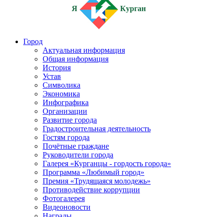
Я
Курган
Город
Актуальная информация
Общая информация
История
Устав
Символика
Экономика
Инфографика
Организации
Развитие города
Градостроительная деятельность
Гостям города
Почётные граждане
Руководители города
Галерея «Курганцы - гордость города»
Программа «Любимый город»
Премия «Трудящаяся молодежь»
Противодействие коррупции
Фотогалерея
Видеоновости
Награды