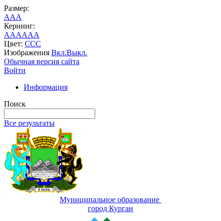
Размер:
A
A
A
Кернинг:
AA
AA
AA
Цвет:
C
C
C
Изображения
Вкл.
Выкл.
Обычная версия сайта
Войти
Информация
Поиск
Все результаты
Муниципальное образование
город Курган