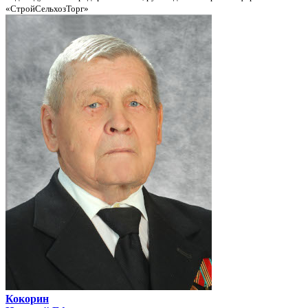
«СтройСельхозТорг»
Кокорин