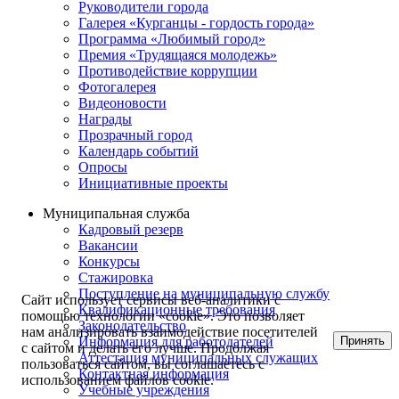
Руководители города
Галерея «Курганцы - гордость города»
Программа «Любимый город»
Премия «Трудящаяся молодежь»
Противодействие коррупции
Фотогалерея
Видеоновости
Награды
Прозрачный город
Календарь событий
Опросы
Инициативные проекты
Муниципальная служба
Кадровый резерв
Вакансии
Конкурсы
Стажировка
Поступление на муниципальную службу
Сайт использует сервисы веб-аналитики с
Квалификационные требования
помощью технологии «cookie». Это позволяет
Законодательство
нам анализировать взаимодействие посетителей
Принять
Информация для работодателей
с сайтом и делать его лучше. Продолжая
Аттестация муниципальных служащих
пользоваться сайтом, вы соглашаетесь с
Контактная информация
использованием файлов cookie.
Учебные учреждения