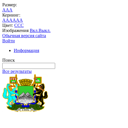
Размер:
A
A
A
Кернинг:
AA
AA
AA
Цвет:
C
C
C
Изображения
Вкл.
Выкл.
Обычная версия сайта
Войти
Информация
Поиск
Все результаты