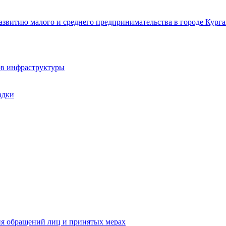
звитию малого и среднего предпринимательства в городе Курга
ов инфраструктуры
адки
ия обращений лиц и принятых мерах