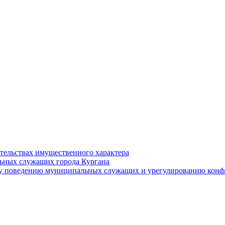
ательствах имущественного характера
ьных служащих города Кургана
у поведению муниципальных служащих и урегулированию конфл