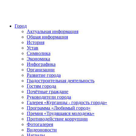
Город
Актуальная информация
Общая информация
История
Устав
Символика
Экономика
Инфографика
Организации
Развитие города
Градостроительная деятельность
Гостям города
Почётные граждане
Руководители города
Галерея «Курганцы - гордость города»
Программа «Любимый город»
Премия «Трудящаяся молодежь»
Противодействие коррупции
Фотогалерея
Видеоновости
Награды