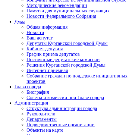
Методические рекомендации
Памятка для муниципальных служащих
Новости Федерального Cобрания
Дума
Общая информация
Новости
Ваш депутат
Депутаты Курганской городской Думы
Кабинет депутата
График приема депутатов
Постоянные депутатские комиссии
Решения Курганской городской Думы
Интернет-приемная
Собрание граждан по поддержке инициативных
проектов
Глава города
Биография
Советы и комиссии при Главе города
Администрация
Структура администрации города
Руководители
Департаменты
Подведомственные организации
Объекты на карте