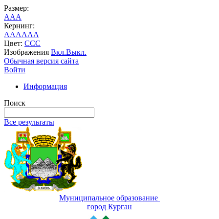
Размер:
A
A
A
Кернинг:
AA
AA
AA
Цвет:
C
C
C
Изображения
Вкл.
Выкл.
Обычная версия сайта
Войти
Информация
Поиск
Все результаты
Муниципальное образование
город Курган