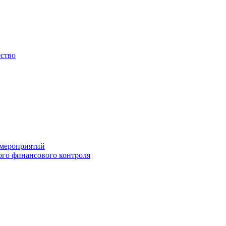
ество
 мероприятий
го финансового контроля