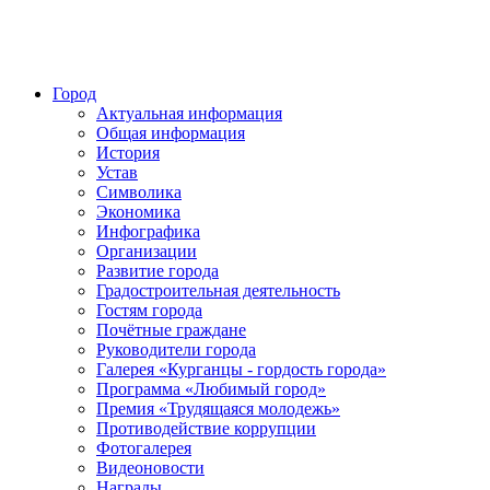
Город
Актуальная информация
Общая информация
История
Устав
Символика
Экономика
Инфографика
Организации
Развитие города
Градостроительная деятельность
Гостям города
Почётные граждане
Руководители города
Галерея «Курганцы - гордость города»
Программа «Любимый город»
Премия «Трудящаяся молодежь»
Противодействие коррупции
Фотогалерея
Видеоновости
Награды