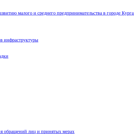
звитию малого и среднего предпринимательства в городе Курга
ов инфраструктуры
адки
ия обращений лиц и принятых мерах