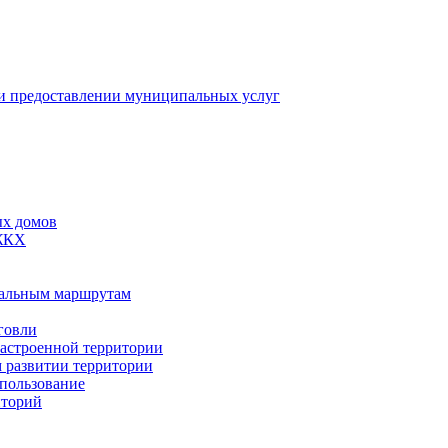
 предоставлении муниципальных услуг
ых домов
 ЖКХ
пальным маршрутам
говли
застроенной территории
м развитии территории
спользование
иторий