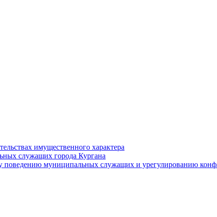
ательствах имущественного характера
ьных служащих города Кургана
у поведению муниципальных служащих и урегулированию конфл