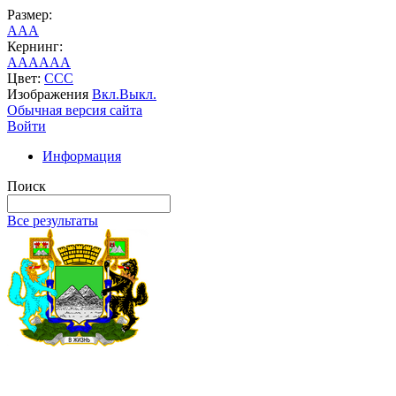
Размер:
A
A
A
Кернинг:
AA
AA
AA
Цвет:
C
C
C
Изображения
Вкл.
Выкл.
Обычная версия сайта
Войти
Информация
Поиск
Все результаты