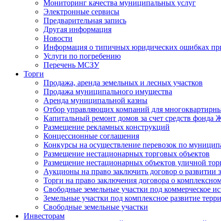
Мониторинг качества муниципальных услуг
Электронные сервисы
Предварительная запись
Другая информация
Новости
Информация о типичных юридических ошибках при
Услуги по погребению
Перечень МСЗУ
Торги
Продажа, аренда земельных и лесных участков
Продажа муниципального имущества
Аренда муниципальной казны
Отбор управляющих компаний для многоквартирн
Капитальный ремонт домов за счет средств фонда
Размещение рекламных конструкций
Концессионные соглашения
Конкурсы на осуществление перевозок по муници
Размещение нестационарных торговых объектов
Размещение нестационарных объектов уличной тор
Аукционы на право заключить договор о развитии 
Торги на право заключения договора о комплексно
Свободные земельные участки под коммерческое и
Земельные участки под комплексное развитие терр
Свободные земельные участки
Инвесторам