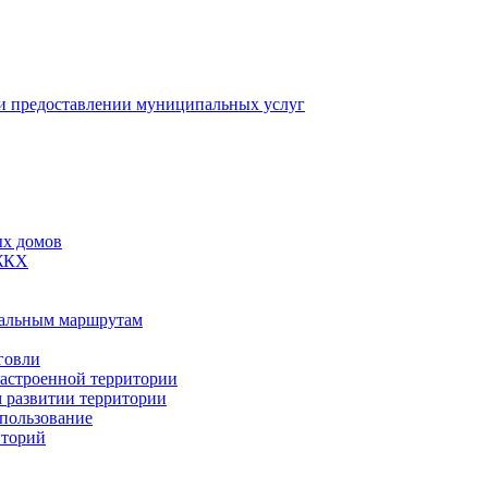
 предоставлении муниципальных услуг
ых домов
 ЖКХ
пальным маршрутам
говли
застроенной территории
м развитии территории
спользование
иторий