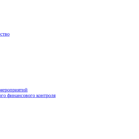
ество
 мероприятий
го финансового контроля