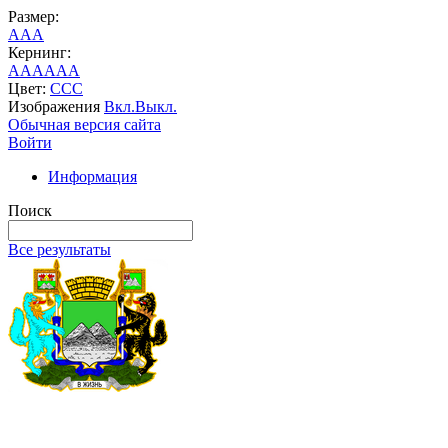
Размер:
A
A
A
Кернинг:
AA
AA
AA
Цвет:
C
C
C
Изображения
Вкл.
Выкл.
Обычная версия сайта
Войти
Информация
Поиск
Все результаты