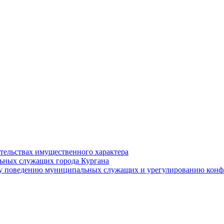
ательствах имущественного характера
ьных служащих города Кургана
у поведению муниципальных служащих и урегулированию конфл