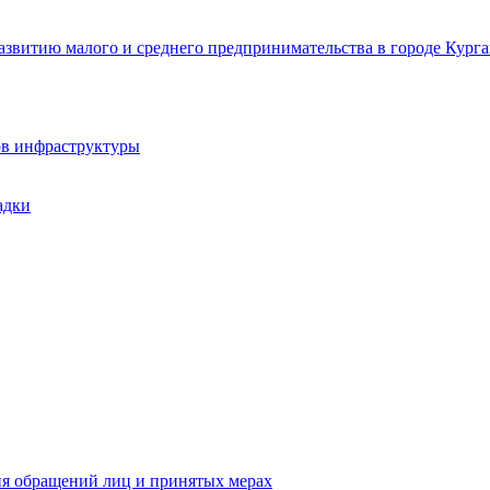
звитию малого и среднего предпринимательства в городе Курга
ов инфраструктуры
адки
ия обращений лиц и принятых мерах