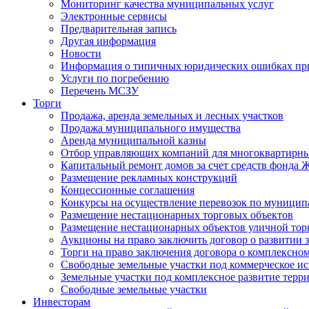
Мониторинг качества муниципальных услуг
Электронные сервисы
Предварительная запись
Другая информация
Новости
Информация о типичных юридических ошибках при
Услуги по погребению
Перечень МСЗУ
Торги
Продажа, аренда земельных и лесных участков
Продажа муниципального имущества
Аренда муниципальной казны
Отбор управляющих компаний для многоквартирн
Капитальный ремонт домов за счет средств фонда
Размещение рекламных конструкций
Концессионные соглашения
Конкурсы на осуществление перевозок по муници
Размещение нестационарных торговых объектов
Размещение нестационарных объектов уличной тор
Аукционы на право заключить договор о развитии 
Торги на право заключения договора о комплексно
Свободные земельные участки под коммерческое и
Земельные участки под комплексное развитие терр
Свободные земельные участки
Инвесторам