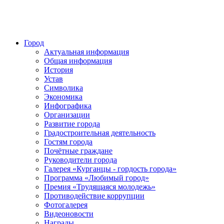
Город
Актуальная информация
Общая информация
История
Устав
Символика
Экономика
Инфографика
Организации
Развитие города
Градостроительная деятельность
Гостям города
Почётные граждане
Руководители города
Галерея «Курганцы - гордость города»
Программа «Любимый город»
Премия «Трудящаяся молодежь»
Противодействие коррупции
Фотогалерея
Видеоновости
Награды