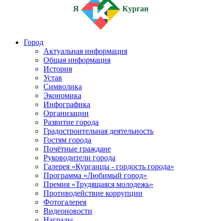
Я
Курган
Город
Актуальная информация
Общая информация
История
Устав
Символика
Экономика
Инфографика
Организации
Развитие города
Градостроительная деятельность
Гостям города
Почётные граждане
Руководители города
Галерея «Курганцы - гордость города»
Программа «Любимый город»
Премия «Трудящаяся молодежь»
Противодействие коррупции
Фотогалерея
Видеоновости
Награды