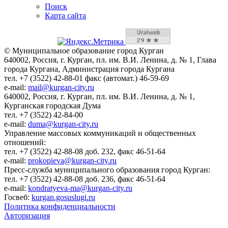
Поиск
Карта сайта
© Муниципальное образование город Курган
640002, Россия, г. Курган, пл. им. В.И. Ленина, д. № 1, Глава
города Кургана, Администрация города Кургана
тел. +7 (3522) 42-88-01 факс (автомат.) 46-59-69
e-mail:
mail@kurgan-city.ru
640002, Россия, г. Курган, пл. им. В.И. Ленина, д. № 1,
Курганская городская Дума
тел. +7 (3522) 42-84-00
e-mail:
duma@kurgan-city.ru
Управление массовых коммуникаций и общественных
отношений:
тел. +7 (3522) 42-88-08 доб. 232, факс 46-51-64
e-mail:
prokopieva@kurgan-city.ru
Пресс-служба муниципального образования город Курган:
тел. +7 (3522) 42-88-08 доб. 236, факс 46-51-64
e-mail:
kondratyeva-ma@kurgan-city.ru
Госвеб:
kurgan.gosuslugi.ru
Политика конфиденциальности
Авторизация