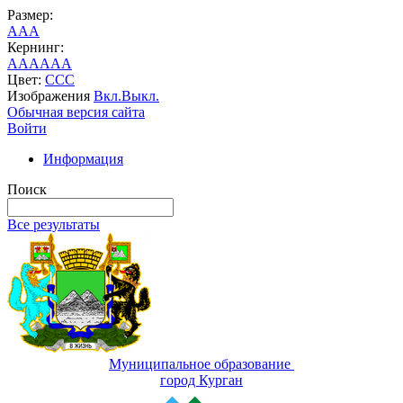
Размер:
A
A
A
Кернинг:
AA
AA
AA
Цвет:
C
C
C
Изображения
Вкл.
Выкл.
Обычная версия сайта
Войти
Информация
Поиск
Все результаты
Муниципальное образование
город Курган