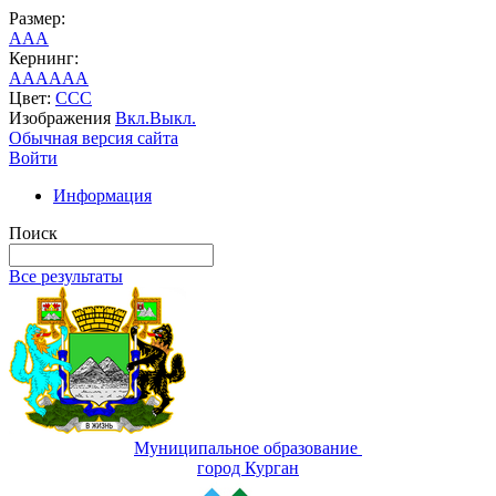
Размер:
A
A
A
Кернинг:
AA
AA
AA
Цвет:
C
C
C
Изображения
Вкл.
Выкл.
Обычная версия сайта
Войти
Информация
Поиск
Все результаты
Муниципальное образование
город Курган