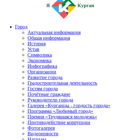
Я
Курган
Город
Актуальная информация
Общая информация
История
Устав
Символика
Экономика
Инфографика
Организации
Развитие города
Градостроительная деятельность
Гостям города
Почётные граждане
Руководители города
Галерея «Курганцы - гордость города»
Программа «Любимый город»
Премия «Трудящаяся молодежь»
Противодействие коррупции
Фотогалерея
Видеоновости
Награды