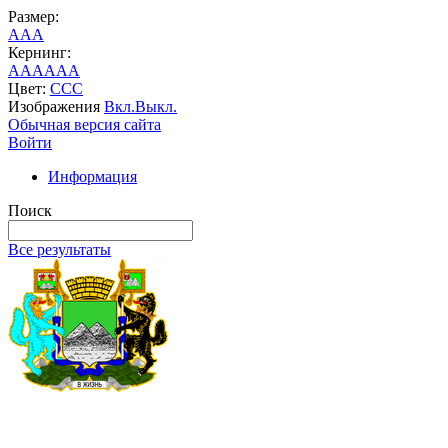
Размер:
A
A
A
Кернинг:
AA
AA
AA
Цвет:
C
C
C
Изображения
Вкл.
Выкл.
Обычная версия сайта
Войти
Информация
Поиск
Все результаты