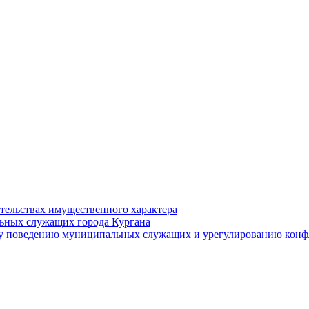
ательствах имущественного характера
ьных служащих города Кургана
у поведению муниципальных служащих и урегулированию конфл