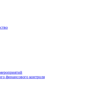
ество
 мероприятий
го финансового контроля