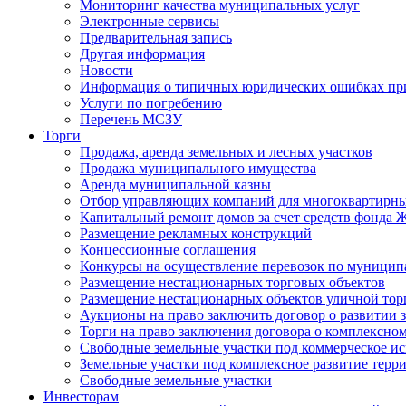
Мониторинг качества муниципальных услуг
Электронные сервисы
Предварительная запись
Другая информация
Новости
Информация о типичных юридических ошибках при
Услуги по погребению
Перечень МСЗУ
Торги
Продажа, аренда земельных и лесных участков
Продажа муниципального имущества
Аренда муниципальной казны
Отбор управляющих компаний для многоквартирн
Капитальный ремонт домов за счет средств фонда
Размещение рекламных конструкций
Концессионные соглашения
Конкурсы на осуществление перевозок по муници
Размещение нестационарных торговых объектов
Размещение нестационарных объектов уличной тор
Аукционы на право заключить договор о развитии 
Торги на право заключения договора о комплексно
Свободные земельные участки под коммерческое и
Земельные участки под комплексное развитие терр
Свободные земельные участки
Инвесторам