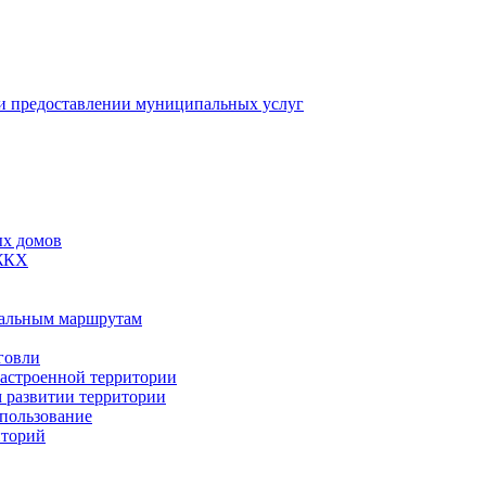
 предоставлении муниципальных услуг
ых домов
 ЖКХ
пальным маршрутам
говли
застроенной территории
м развитии территории
спользование
иторий