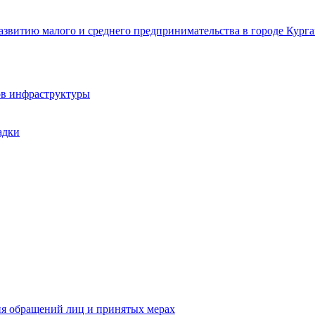
звитию малого и среднего предпринимательства в городе Курга
ов инфраструктуры
адки
ия обращений лиц и принятых мерах