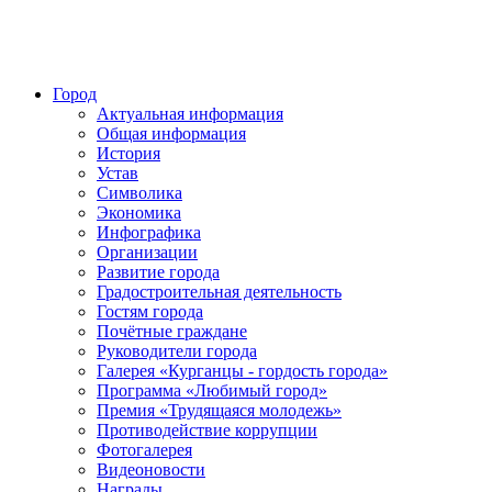
Город
Актуальная информация
Общая информация
История
Устав
Символика
Экономика
Инфографика
Организации
Развитие города
Градостроительная деятельность
Гостям города
Почётные граждане
Руководители города
Галерея «Курганцы - гордость города»
Программа «Любимый город»
Премия «Трудящаяся молодежь»
Противодействие коррупции
Фотогалерея
Видеоновости
Награды