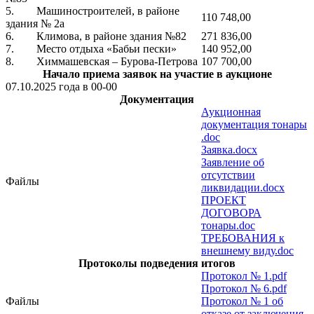
5. Машиностроителей, в районе
110 748,00
здания № 2а
6. Климова, в районе здания №82
271 836,00
7. Место отдыха «Бабьи пески»
140 952,00
8. Химмашевская – Бурова-Петрова
107 700,00
Начало приема заявок на участие в аукционе
07.10.2025 года в 00-00
Документация
Аукционная
документация тонары
.doc
Заявка.docx
Заявление об
отсутствии
Файлы
ликвидации.docx
ПРОЕКТ
ДОГОВОРА
тонары.doc
ТРЕБОВАНИЯ к
внешнему виду.doc
Протоколы подведения итогов
Протокол № 1.pdf
Протокол № 6.pdf
Файлы
Протокол № 1 об
отказе от заключения