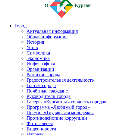
Я
Курган
Город
Актуальная информация
Общая информация
История
Устав
Символика
Экономика
Инфографика
Организации
Развитие города
Градостроительная деятельность
Гостям города
Почётные граждане
Руководители города
Галерея «Курганцы - гордость города»
Программа «Любимый город»
Премия «Трудящаяся молодежь»
Противодействие коррупции
Фотогалерея
Видеоновости
Награды