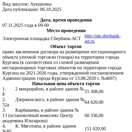
Вид закупок: Аукционы
Дата публикации: 06.10.2025
Дата, время проведения
07.11.2025 года в 09-00
Место проведения
http://utp.sberbank-
Электронная площадка Сбербанк-АСТ
ast.ru
Объект торгов
право заключения договора на размещение нестационарного
объекта уличной торговли (тонара) на территории города
Кургана (в соответствии со схемой размещения
нестационарных торговых объектов на территории города
Кургана на 2021-2026 годы, утвержденной постановлением
Администрации города Кургана от 13.08.2020 г. №4697)
Начальная цена объекта торгов
1. 2 микрорайон, в районе здания №
55 308,00
8
2. Дзержинского, в районе здания №
64 620,00
52а
3. Карбышева, в районе здания №
13 (остановочный комплекс Центр
60 336,00
академика Илизарова)
4. К. Мяготина, в районе здания
151 020,00
№85