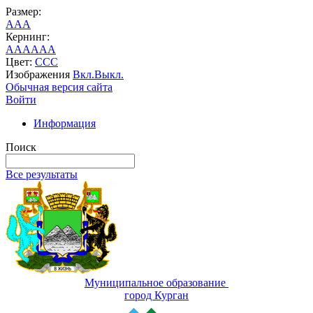
Размер:
A
A
A
Кернинг:
AA
AA
AA
Цвет:
C
C
C
Изображения
Вкл.
Выкл.
Обычная версия сайта
Войти
Информация
Поиск
Все результаты
Муниципальное образование
город Курган