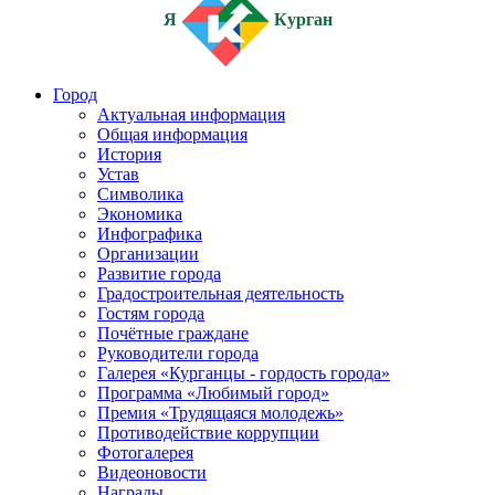
Я
Курган
Город
Актуальная информация
Общая информация
История
Устав
Символика
Экономика
Инфографика
Организации
Развитие города
Градостроительная деятельность
Гостям города
Почётные граждане
Руководители города
Галерея «Курганцы - гордость города»
Программа «Любимый город»
Премия «Трудящаяся молодежь»
Противодействие коррупции
Фотогалерея
Видеоновости
Награды