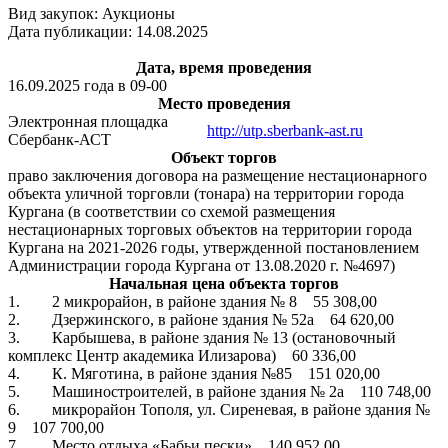
Вид закупок: Аукционы
Дата публикации: 14.08.2025
Дата, время проведения
16.09.2025 года в 09-00
Место проведения
Электронная площадка
http://utp.sberbank-ast.ru
Сбербанк-АСТ
Объект торгов
право заключения договора на размещение нестационарного
объекта уличной торговли (тонара) на территории города
Кургана (в соответствии со схемой размещения
нестационарных торговых объектов на территории города
Кургана на 2021-2026 годы, утвержденной постановлением
Администрации города Кургана от 13.08.2020 г. №4697)
Начальная цена объекта торгов
1. 2 микрорайон, в районе здания № 8 55 308,00
2. Дзержинского, в районе здания № 52а 64 620,00
3. Карбышева, в районе здания № 13 (остановочный
комплекс Центр академика Илизарова) 60 336,00
4. К. Мяготина, в районе здания №85 151 020,00
5. Машиностроителей, в районе здания № 2а 110 748,00
6. микрорайон Тополя, ул. Сиреневая, в районе здания №
9 107 700,00
7. Место отдыха «Бабьи пески» 140 952,00