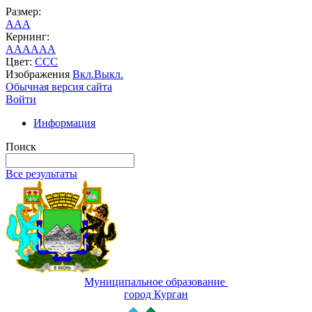
Размер:
A
A
A
Кернинг:
AA
AA
AA
Цвет:
C
C
C
Изображения
Вкл.
Выкл.
Обычная версия сайта
Войти
Информация
Поиск
Все результаты
Муниципальное образование
город Курган