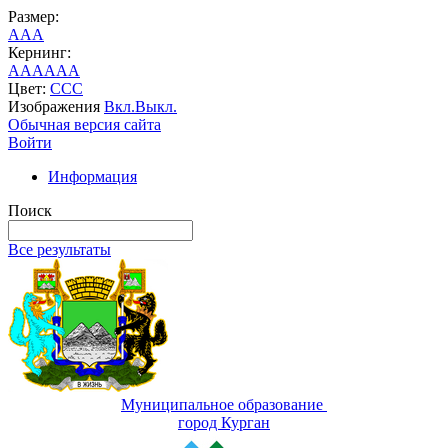
Размер:
A
A
A
Кернинг:
AA
AA
AA
Цвет:
C
C
C
Изображения
Вкл.
Выкл.
Обычная версия сайта
Войти
Информация
Поиск
Все результаты
Муниципальное образование
город Курган