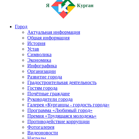
Я
Курган
Город
Актуальная информация
Общая информация
История
Устав
Символика
Экономика
Инфографика
Организации
Развитие города
Градостроительная деятельность
Гостям города
Почётные граждане
Руководители города
Галерея «Курганцы - гордость города»
Программа «Любимый город»
Премия «Трудящаяся молодежь»
Противодействие коррупции
Фотогалерея
Видеоновости
Награды