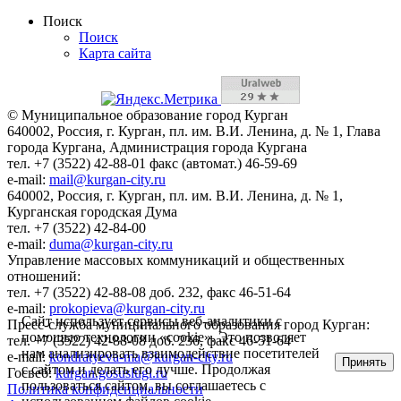
Поиск
Поиск
Карта сайта
© Муниципальное образование город Курган
640002, Россия, г. Курган, пл. им. В.И. Ленина, д. № 1, Глава
города Кургана, Администрация города Кургана
тел. +7 (3522) 42-88-01 факс (автомат.) 46-59-69
e-mail:
mail@kurgan-city.ru
640002, Россия, г. Курган, пл. им. В.И. Ленина, д. № 1,
Курганская городская Дума
тел. +7 (3522) 42-84-00
e-mail:
duma@kurgan-city.ru
Управление массовых коммуникаций и общественных
отношений:
тел. +7 (3522) 42-88-08 доб. 232, факс 46-51-64
e-mail:
prokopieva@kurgan-city.ru
Сайт использует сервисы веб-аналитики с
Пресс-служба муниципального образования город Курган:
помощью технологии «cookie». Это позволяет
тел. +7 (3522) 42-88-08 доб. 236, факс 46-51-64
нам анализировать взаимодействие посетителей
e-mail:
kondratyeva-ma@kurgan-city.ru
Принять
с сайтом и делать его лучше. Продолжая
Госвеб:
kurgan.gosuslugi.ru
пользоваться сайтом, вы соглашаетесь с
Политика конфиденциальности