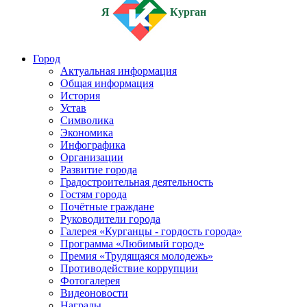
Я
Курган
Город
Актуальная информация
Общая информация
История
Устав
Символика
Экономика
Инфографика
Организации
Развитие города
Градостроительная деятельность
Гостям города
Почётные граждане
Руководители города
Галерея «Курганцы - гордость города»
Программа «Любимый город»
Премия «Трудящаяся молодежь»
Противодействие коррупции
Фотогалерея
Видеоновости
Награды