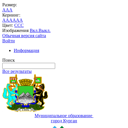
Размер:
A
A
A
Кернинг:
AA
AA
AA
Цвет:
C
C
C
Изображения
Вкл.
Выкл.
Обычная версия сайта
Войти
Информация
Поиск
Все результаты
Муниципальное образование
город Курган