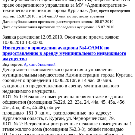
праве оперативного управления за МУ «Административно-
техническая инспекция города Кургана».
Дата, время проведения
торгов: 15.07.2010 г. в 14 час.00 мин. по местному времени
Дата опубликования протокола рассмотрения заявок: 08.07.2010
Дата опубликования протокола проведения аукциона: 15.07.2010
Заявка размещена:12.05.2010. Окончание приема заявок:
10.06.2010 13:30:00.
Извещение о проведении аукциона №4-ОАМК по
предоставлению в аренду муниципального недвижимого
имущества
Вид торгов:
Архив объявлений
Департамент экономического развития и управления
муниципальным имуществом Администрации города Кургана
сообщает о проведении 10.06.2010г. в 14 час. 00 мин.
аукциона по предоставлению в аренду муниципального
недвижимого имущества.
ЛОТ № 1: Нежилые помещения на первом этаже в здании
общежития (помещения №22б, 23, 23а, 24, 44а, 45, 45а, 45б,
45в, 45д, 45ж, 46-48), общей
площадью 151,9 кв.м., расположенные по адресу:
Курганская область, г. Курган, ул. Чернореченская, 79.
ЛОТ № 2: Встроенно-пристроенные нежилые помещения на 1
этаже жилого дома (помещения №2,3-8), общей площадью
92,2 кв.м, расположенное по адресу: Курганская область, г.