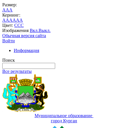
Размер:
A
A
A
Кернинг:
AA
AA
AA
Цвет:
C
C
C
Изображения
Вкл.
Выкл.
Обычная версия сайта
Войти
Информация
Поиск
Все результаты
Муниципальное образование
город Курган