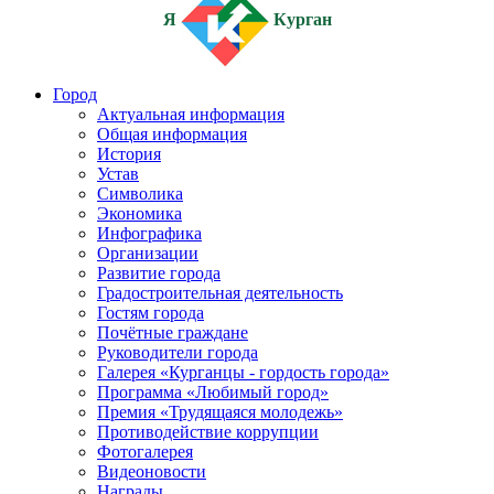
Я
Курган
Город
Актуальная информация
Общая информация
История
Устав
Символика
Экономика
Инфографика
Организации
Развитие города
Градостроительная деятельность
Гостям города
Почётные граждане
Руководители города
Галерея «Курганцы - гордость города»
Программа «Любимый город»
Премия «Трудящаяся молодежь»
Противодействие коррупции
Фотогалерея
Видеоновости
Награды