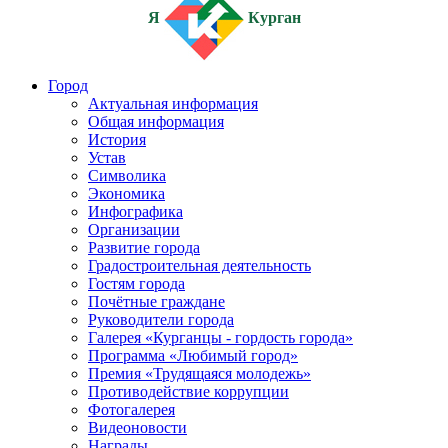
Я
Курган
Город
Актуальная информация
Общая информация
История
Устав
Символика
Экономика
Инфографика
Организации
Развитие города
Градостроительная деятельность
Гостям города
Почётные граждане
Руководители города
Галерея «Курганцы - гордость города»
Программа «Любимый город»
Премия «Трудящаяся молодежь»
Противодействие коррупции
Фотогалерея
Видеоновости
Награды