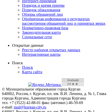
Интернет-приемная
Порядок и время приема
Порядок обжалования
Обзоры обращений лиц
Обобщенная информация о результатах
рассмотрения обращений лиц и принятых мерах
Нормативно-правовая база
Законодательная карта
Социальные сети
Открытые данные
Реестр наборов открытых данных
Интерактивные карты
Поиск
Поиск
Карта сайта
© Муниципальное образование город Курган
640002, Россия, г. Курган, пл. им. В.И. Ленина, д. № 1, Глава
города Кургана, Администрация города Кургана
тел. +7 (3522) 42-88-01 факс (автомат.) 46-59-69
e-mail:
mail@kurgan-city.ru
640002, Россия, г. Курган, пл. им. В.И. Ленина, д. № 1,