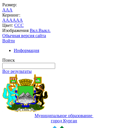
Размер:
A
A
A
Кернинг:
AA
AA
AA
Цвет:
C
C
C
Изображения
Вкл.
Выкл.
Обычная версия сайта
Войти
Информация
Поиск
Все результаты
Муниципальное образование
город Курган