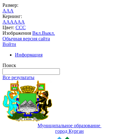
Размер:
A
A
A
Кернинг:
AA
AA
AA
Цвет:
C
C
C
Изображения
Вкл.
Выкл.
Обычная версия сайта
Войти
Информация
Поиск
Все результаты
Муниципальное образование
город Курган