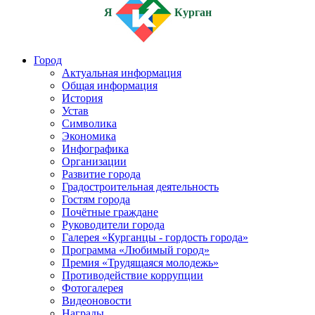
Я
Курган
Город
Актуальная информация
Общая информация
История
Устав
Символика
Экономика
Инфографика
Организации
Развитие города
Градостроительная деятельность
Гостям города
Почётные граждане
Руководители города
Галерея «Курганцы - гордость города»
Программа «Любимый город»
Премия «Трудящаяся молодежь»
Противодействие коррупции
Фотогалерея
Видеоновости
Награды