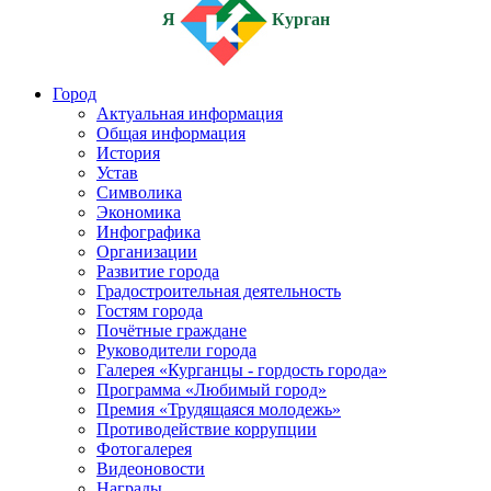
Я
Курган
Город
Актуальная информация
Общая информация
История
Устав
Символика
Экономика
Инфографика
Организации
Развитие города
Градостроительная деятельность
Гостям города
Почётные граждане
Руководители города
Галерея «Курганцы - гордость города»
Программа «Любимый город»
Премия «Трудящаяся молодежь»
Противодействие коррупции
Фотогалерея
Видеоновости
Награды