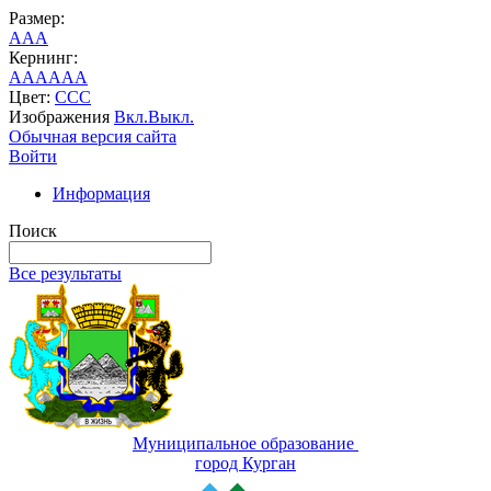
Размер:
A
A
A
Кернинг:
AA
AA
AA
Цвет:
C
C
C
Изображения
Вкл.
Выкл.
Обычная версия сайта
Войти
Информация
Поиск
Все результаты
Муниципальное образование
город Курган