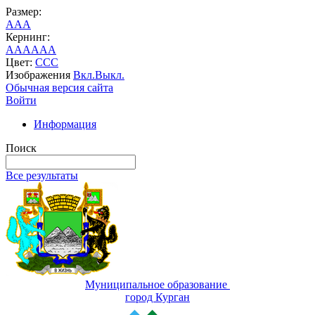
Размер:
A
A
A
Кернинг:
AA
AA
AA
Цвет:
C
C
C
Изображения
Вкл.
Выкл.
Обычная версия сайта
Войти
Информация
Поиск
Все результаты
Муниципальное образование
город Курган