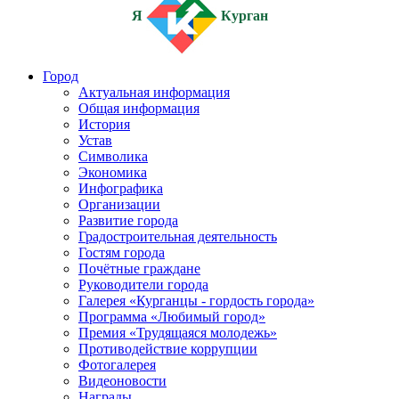
Я
Курган
Город
Актуальная информация
Общая информация
История
Устав
Символика
Экономика
Инфографика
Организации
Развитие города
Градостроительная деятельность
Гостям города
Почётные граждане
Руководители города
Галерея «Курганцы - гордость города»
Программа «Любимый город»
Премия «Трудящаяся молодежь»
Противодействие коррупции
Фотогалерея
Видеоновости
Награды