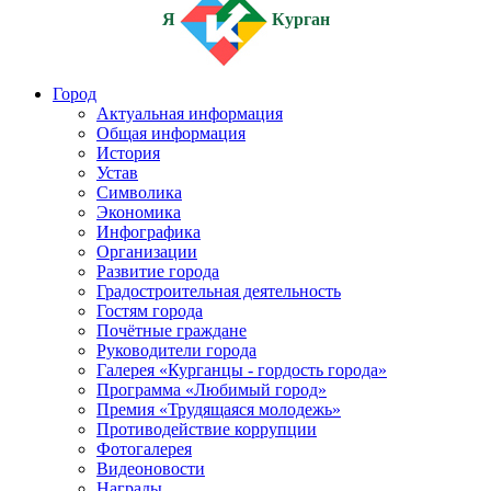
Я
Курган
Город
Актуальная информация
Общая информация
История
Устав
Символика
Экономика
Инфографика
Организации
Развитие города
Градостроительная деятельность
Гостям города
Почётные граждане
Руководители города
Галерея «Курганцы - гордость города»
Программа «Любимый город»
Премия «Трудящаяся молодежь»
Противодействие коррупции
Фотогалерея
Видеоновости
Награды