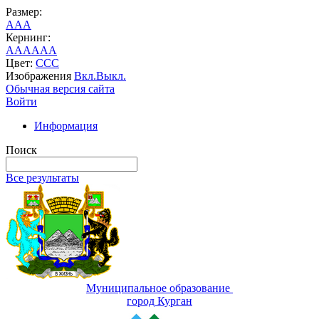
Размер:
A
A
A
Кернинг:
AA
AA
AA
Цвет:
C
C
C
Изображения
Вкл.
Выкл.
Обычная версия сайта
Войти
Информация
Поиск
Все результаты
Муниципальное образование
город Курган