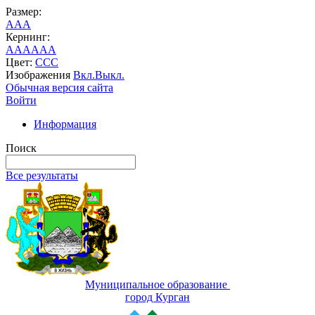
Размер:
A
A
A
Кернинг:
AA
AA
AA
Цвет:
C
C
C
Изображения
Вкл.
Выкл.
Обычная версия сайта
Войти
Информация
Поиск
Все результаты
Муниципальное образование
город Курган