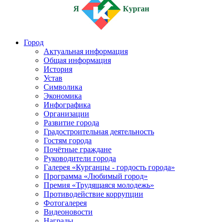
Я
Курган
Город
Актуальная информация
Общая информация
История
Устав
Символика
Экономика
Инфографика
Организации
Развитие города
Градостроительная деятельность
Гостям города
Почётные граждане
Руководители города
Галерея «Курганцы - гордость города»
Программа «Любимый город»
Премия «Трудящаяся молодежь»
Противодействие коррупции
Фотогалерея
Видеоновости
Награды