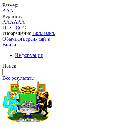
Размер:
A
A
A
Кернинг:
AA
AA
AA
Цвет:
C
C
C
Изображения
Вкл.
Выкл.
Обычная версия сайта
Войти
Информация
Поиск
Все результаты