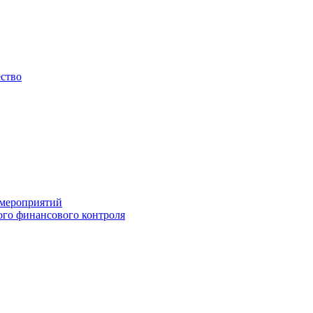
ество
 мероприятий
го финансового контроля