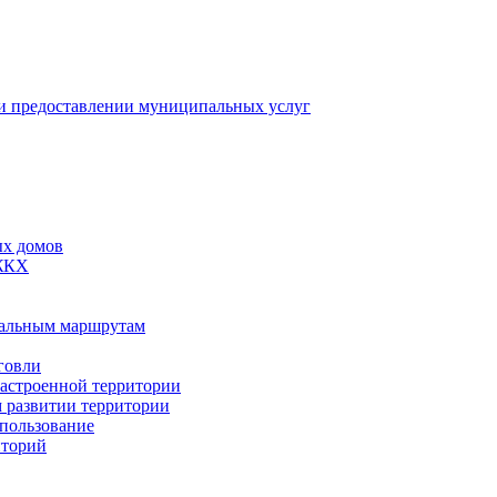
 предоставлении муниципальных услуг
ых домов
 ЖКХ
пальным маршрутам
говли
застроенной территории
м развитии территории
спользование
иторий