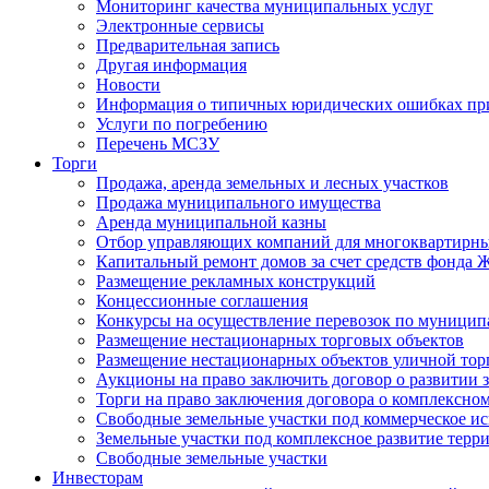
Мониторинг качества муниципальных услуг
Электронные сервисы
Предварительная запись
Другая информация
Новости
Информация о типичных юридических ошибках при
Услуги по погребению
Перечень МСЗУ
Торги
Продажа, аренда земельных и лесных участков
Продажа муниципального имущества
Аренда муниципальной казны
Отбор управляющих компаний для многоквартирн
Капитальный ремонт домов за счет средств фонда
Размещение рекламных конструкций
Концессионные соглашения
Конкурсы на осуществление перевозок по муници
Размещение нестационарных торговых объектов
Размещение нестационарных объектов уличной тор
Аукционы на право заключить договор о развитии 
Торги на право заключения договора о комплексно
Свободные земельные участки под коммерческое и
Земельные участки под комплексное развитие терр
Свободные земельные участки
Инвесторам