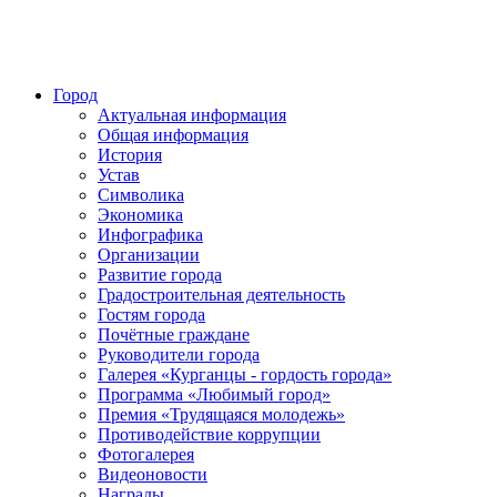
Город
Актуальная информация
Общая информация
История
Устав
Символика
Экономика
Инфографика
Организации
Развитие города
Градостроительная деятельность
Гостям города
Почётные граждане
Руководители города
Галерея «Курганцы - гордость города»
Программа «Любимый город»
Премия «Трудящаяся молодежь»
Противодействие коррупции
Фотогалерея
Видеоновости
Награды