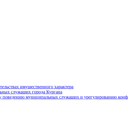
ательствах имущественного характера
ьных служащих города Кургана
у поведению муниципальных служащих и урегулированию конфл