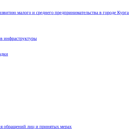
звитию малого и среднего предпринимательства в городе Курга
ов инфраструктуры
адки
ия обращений лиц и принятых мерах