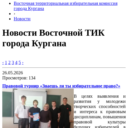
Восточная территориальная избирательная комиссия
города Кургана
›
Новости
Новости Восточной ТИК
города Кургана
‹
1
2
3
4
5
›
26.05.2026
Просмотров: 134
Правовой турнир «Знаешь ли ты избирательное право?»
В целях выявления и
развития у молодежи
творческих способностей
и интереса к правовым
дисциплинам, повышения
правовой культуры
будущих избирателей в