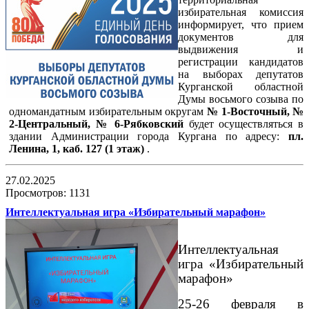
избирательная комиссия
информирует, что прием
документов для
выдвижения и
регистрации кандидатов
на выборах депутатов
Курганской областной
Думы восьмого созыва по
одномандатным избирательным округам
№ 1-Восточный, №
2-Центральный, № 6-Рябковский
будет осуществляться в
здании Администрации города Кургана по адресу:
пл.
Ленина, 1, каб. 127 (1 этаж)
.
27.02.2025
Просмотров: 1131
Интеллектуальная игра «Избирательный марафон»
Интеллектуальная
игра «Избирательный
марафон»
25-26 февраля в