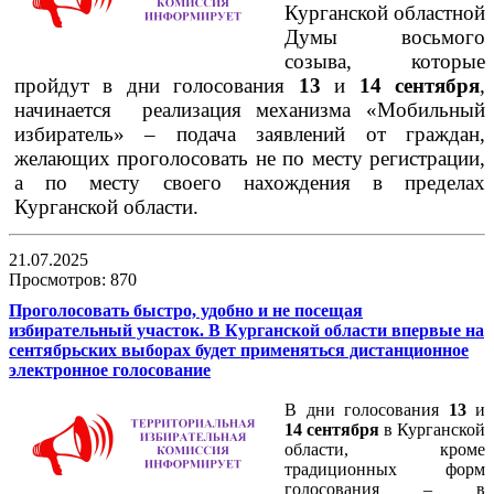
Курганской областной
Думы восьмого
созыва
, которые
пройдут
в дни
голосования
13
и
14
сентября
,
начинается реализация механизма «Мобильный
и
збиратель» – подача заявлений от граждан,
желающих проголосовать не по месту регистрации,
а по месту своего нахождения в пределах
Курганской области.
21.07.2025
Просмотров: 870
Проголосовать быстро, удобно и не посещая
избирательный участок. В Курганской области впервые на
сентябрьских выборах будет применяться дистанционное
электронное голосование
В дни голосования
13
и
14 сентября
в Курганской
области, кроме
традиционных форм
голосования – в