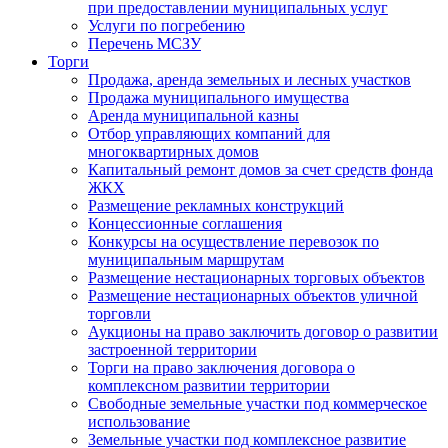
при предоставлении муниципальных услуг
Услуги по погребению
Перечень МСЗУ
Торги
Продажа, аренда земельных и лесных участков
Продажа муниципального имущества
Аренда муниципальной казны
Отбор управляющих компаний для
многоквартирных домов
Капитальный ремонт домов за счет средств фонда
ЖКХ
Размещение рекламных конструкций
Концессионные соглашения
Конкурсы на осуществление перевозок по
муниципальным маршрутам
Размещение нестационарных торговых объектов
Размещение нестационарных объектов уличной
торговли
Аукционы на право заключить договор о развитии
застроенной территории
Торги на право заключения договора о
комплексном развитии территории
Свободные земельные участки под коммерческое
использование
Земельные участки под комплексное развитие