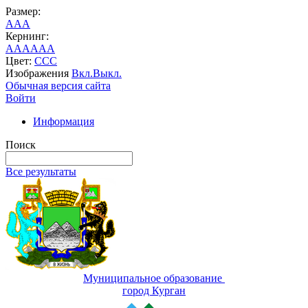
Размер:
A
A
A
Кернинг:
AA
AA
AA
Цвет:
C
C
C
Изображения
Вкл.
Выкл.
Обычная версия сайта
Войти
Информация
Поиск
Все результаты
Муниципальное образование
город Курган