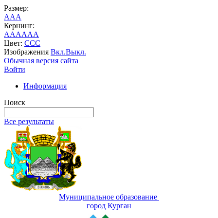
Размер:
A
A
A
Кернинг:
AA
AA
AA
Цвет:
C
C
C
Изображения
Вкл.
Выкл.
Обычная версия сайта
Войти
Информация
Поиск
Все результаты
Муниципальное образование
город Курган