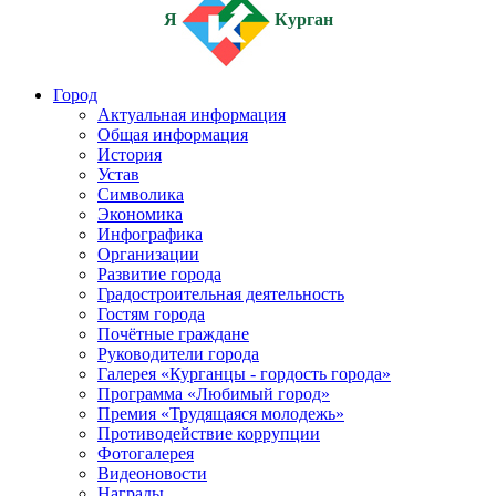
Я
Курган
Город
Актуальная информация
Общая информация
История
Устав
Символика
Экономика
Инфографика
Организации
Развитие города
Градостроительная деятельность
Гостям города
Почётные граждане
Руководители города
Галерея «Курганцы - гордость города»
Программа «Любимый город»
Премия «Трудящаяся молодежь»
Противодействие коррупции
Фотогалерея
Видеоновости
Награды