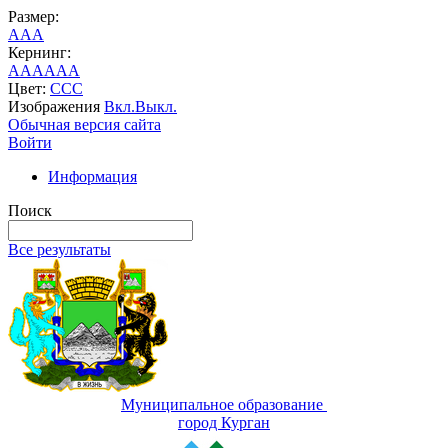
Размер:
A
A
A
Кернинг:
AA
AA
AA
Цвет:
C
C
C
Изображения
Вкл.
Выкл.
Обычная версия сайта
Войти
Информация
Поиск
Все результаты
Муниципальное образование
город Курган