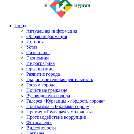
Я
Курган
Город
Актуальная информация
Общая информация
История
Устав
Символика
Экономика
Инфографика
Организации
Развитие города
Градостроительная деятельность
Гостям города
Почётные граждане
Руководители города
Галерея «Курганцы - гордость города»
Программа «Любимый город»
Премия «Трудящаяся молодежь»
Противодействие коррупции
Фотогалерея
Видеоновости
Награды