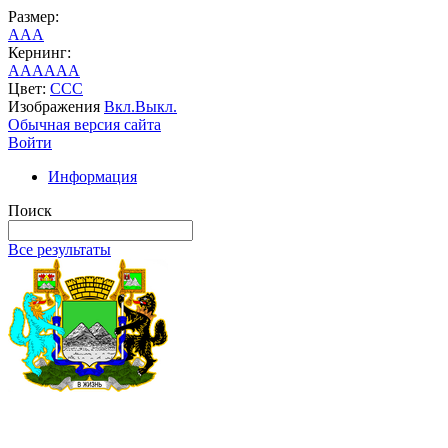
Размер:
A
A
A
Кернинг:
AA
AA
AA
Цвет:
C
C
C
Изображения
Вкл.
Выкл.
Обычная версия сайта
Войти
Информация
Поиск
Все результаты