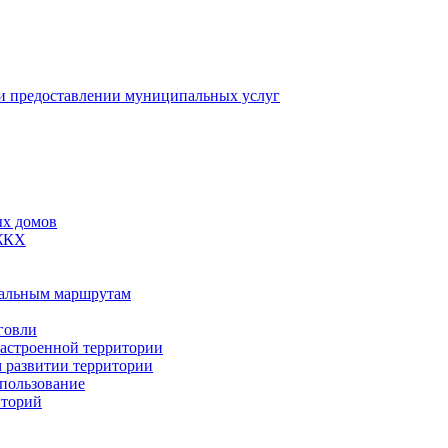
 предоставлении муниципальных услуг
ых домов
 ЖКХ
пальным маршрутам
говли
застроенной территории
м развитии территории
спользование
иторий