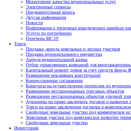
Мониторинг качества муниципальных услуг
Электронные сервисы
Предварительная запись
Другая информация
Новости
Информация о типичных юридических ошибках при
Услуги по погребению
Перечень МСЗУ
Торги
Продажа, аренда земельных и лесных участков
Продажа муниципального имущества
Аренда муниципальной казны
Отбор управляющих компаний для многоквартирн
Капитальный ремонт домов за счет средств фонда
Размещение рекламных конструкций
Концессионные соглашения
Конкурсы на осуществление перевозок по муници
Размещение нестационарных торговых объектов
Размещение нестационарных объектов уличной тор
Аукционы на право заключить договор о развитии 
Торги на право заключения договора о комплексно
Свободные земельные участки под коммерческое и
Земельные участки под комплексное развитие терр
Свободные земельные участки
Инвесторам