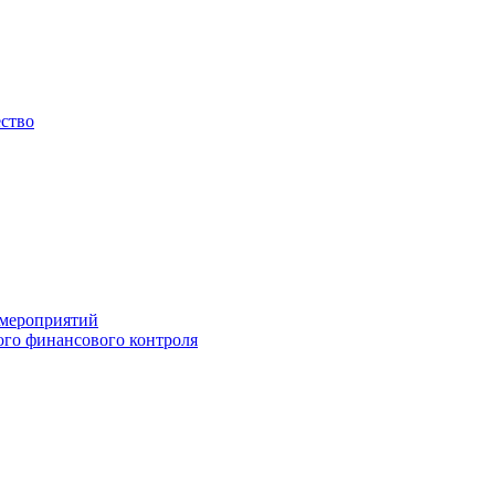
ество
 мероприятий
го финансового контроля