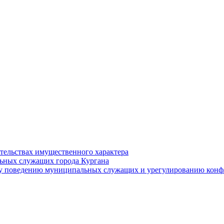
ательствах имущественного характера
ьных служащих города Кургана
у поведению муниципальных служащих и урегулированию конфл