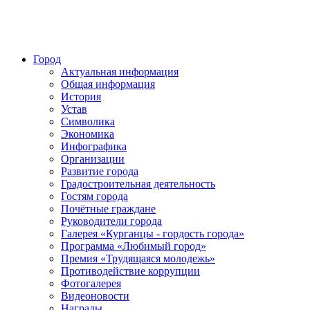
Город
Актуальная информация
Общая информация
История
Устав
Символика
Экономика
Инфографика
Организации
Развитие города
Градостроительная деятельность
Гостям города
Почётные граждане
Руководители города
Галерея «Курганцы - гордость города»
Программа «Любимый город»
Премия «Трудящаяся молодежь»
Противодействие коррупции
Фотогалерея
Видеоновости
Награды