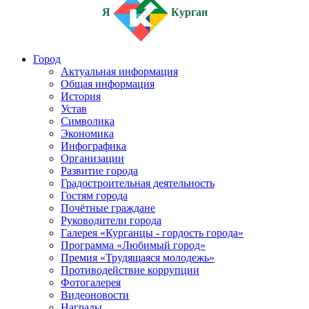
Я
Курган
Город
Актуальная информация
Общая информация
История
Устав
Символика
Экономика
Инфографика
Организации
Развитие города
Градостроительная деятельность
Гостям города
Почётные граждане
Руководители города
Галерея «Курганцы - гордость города»
Программа «Любимый город»
Премия «Трудящаяся молодежь»
Противодействие коррупции
Фотогалерея
Видеоновости
Награды