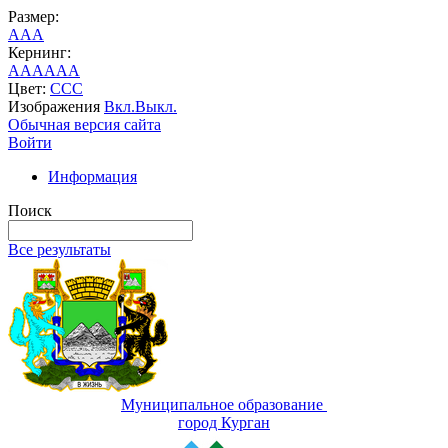
Размер:
A
A
A
Кернинг:
AA
AA
AA
Цвет:
C
C
C
Изображения
Вкл.
Выкл.
Обычная версия сайта
Войти
Информация
Поиск
Все результаты
Муниципальное образование
город Курган