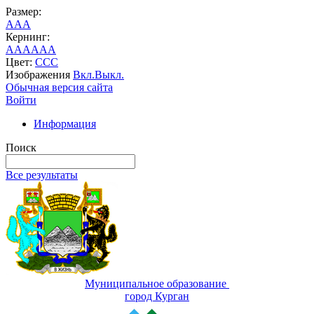
Размер:
A
A
A
Кернинг:
AA
AA
AA
Цвет:
C
C
C
Изображения
Вкл.
Выкл.
Обычная версия сайта
Войти
Информация
Поиск
Все результаты
Муниципальное образование
город Курган