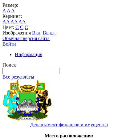
Размер:
A
A
A
Кернинг:
AA
AA
AA
Цвет:
C
C
C
Изображения
Вкл.
Выкл.
Обычная версия сайта
Войти
Информация
Поиск
Все результаты
Департамент финансов и имущества
Место расположения: