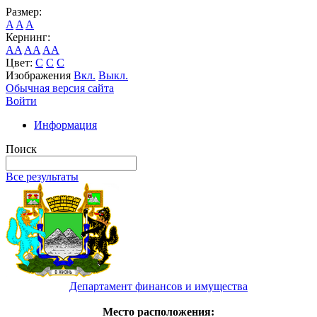
Размер:
A
A
A
Кернинг:
AA
AA
AA
Цвет:
C
C
C
Изображения
Вкл.
Выкл.
Обычная версия сайта
Войти
Информация
Поиск
Все результаты
Департамент финансов и имущества
Место расположения: