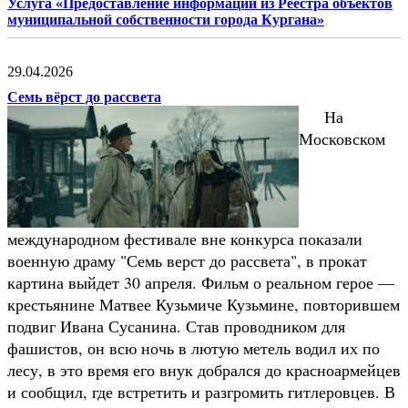
Услуга «Предоставление информации из Реестра объектов
муниципальной собственности города Кургана»
29.04.2026
Семь вёрст до рассвета
На
Московском
международном фестивале вне конкурса показали
военную драму "Семь верст до рассвета", в прокат
картина выйдет 30 апреля. Фильм о реальном герое —
крестьянине Матвее Кузьмиче Кузьмине, повторившем
подвиг Ивана Сусанина. Став проводником для
фашистов, он всю ночь в лютую метель водил их по
лесу, в это время его внук добрался до красноармейцев
и сообщил, где встретить и разгромить гитлеровцев. В