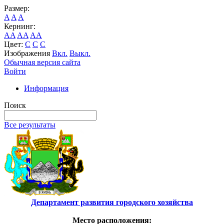
Размер:
A
A
A
Кернинг:
AA
AA
AA
Цвет:
C
C
C
Изображения
Вкл.
Выкл.
Обычная версия сайта
Войти
Информация
Поиск
Все результаты
Департамент развития городского хозяйства
Место расположения: