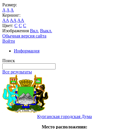
Размер:
A
A
A
Кернинг:
AA
AA
AA
Цвет:
C
C
C
Изображения
Вкл.
Выкл.
Обычная версия сайта
Войти
Информация
Поиск
Все результаты
Курганская городская Дума
Место расположения: